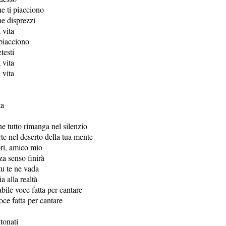
he ti piacciono
he disprezzi
 vita
 piacciono
testi
 vita
 vita
ta
e tutto rimanga nel silenzio
te nel deserto della tua mente
ori, amico mio
za senso finirà
u te ne vada
a alla realtà
bile voce fatta per cantare
ce fatta per cantare
tonati