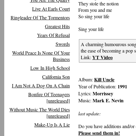
They stole the notion
Live At Earls Court
From you and me
So sing your life
Ringleader Of The Tormentors
Greatest Hits
Sing your life
Years Of Refusal
Swords
A charming humourous song, w
the ease of becoming a pop s
World Peace Is None Of Your
YT Video
Link:
Business
Low In High School
California Son
Kill Uncle
Album:
I Am Not A Dog On A Chain
1991
Year of Publication:
Morrissey
Lyrics:
Bonfire Of Teenagers
Mark E. Nevin
Music:
[unreleased]
Without Music The World Dies
last update:
[unreleased]
Make-Up Is A Lie
Do you have additions and/or 
Please send them in!