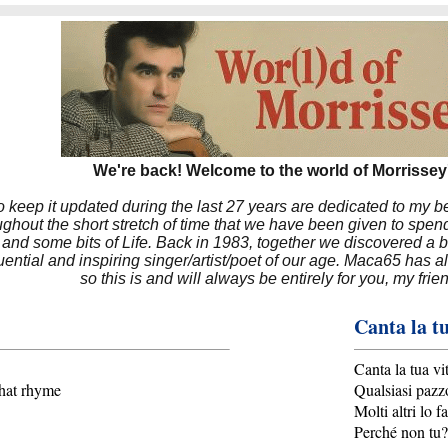
We're back! Welcome to the world of Morrissey'
to keep it updated during the last 27 years are dedicated to my 
hout the short stretch of time that we have been given to spend
 and some bits of Life. Back in 1983, together we discovered a 
luential and inspiring singer/artist/poet of our age. Maca65 has
so this is and will always be entirely for you, my frie
Canta la tu
Canta la tua vi
that rhyme
Qualsiasi pazz
Molti altri lo 
Perché non tu?