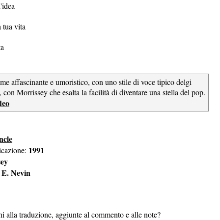
'idea
 tua vita
ta
me affascinante e umoristico, con uno stile di voce tipico delgi
 con Morrissey che esalta la facilità di diventare una stella del pop.
deo
ncle
1991
icazione:
sey
E. Nevin
ni alla traduzione, aggiunte al commento e alle note?