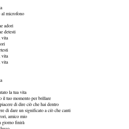
ta
o al microfono
he adori
he detesti
 vita
ori
testi
 vita
 vita
ta
tato la tua vita
o il tuo momento per brillare
 piacere di dire ciò che hai dentro
ere di dare un significato a ciò che canti
rori, amico mio
 giorno finirà
desso