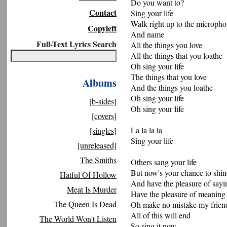
Do you want to?
Contact
Sing your life
Walk right up to the microph
Copyleft
And name
Full-Text Lyrics Search
All the things you love
All the things that you loathe
Oh sing your life
The things that you love
Albums
And the things you loathe
Oh sing your life
[b-sides]
Oh sing your life
[covers]
La la la la
[singles]
Sing your life
[unreleased]
The Smiths
Others sang your life
But now's your chance to shin
Hatful Of Hollow
And have the pleasure of say
Meat Is Murder
Have the pleasure of meaning
The Queen Is Dead
Oh make no mistake my frien
All of this will end
The World Won't Listen
So sing it now