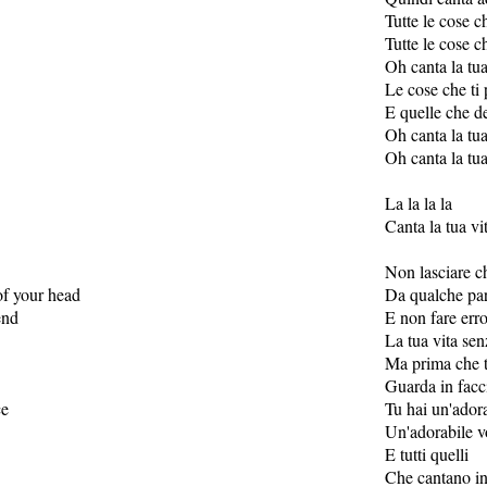
Tutte le cose c
Tutte le cose c
Oh canta la tua
Le cose che ti
E quelle che de
Oh canta la tua
Oh canta la tua
La la la la
Canta la tua vi
Non lasciare ch
f your head
Da qualche par
end
E non fare err
La tua vita sen
Ma prima che t
Guarda in facci
ce
Tu hai un'adora
Un'adorabile vo
E tutti quelli
Che cantano in