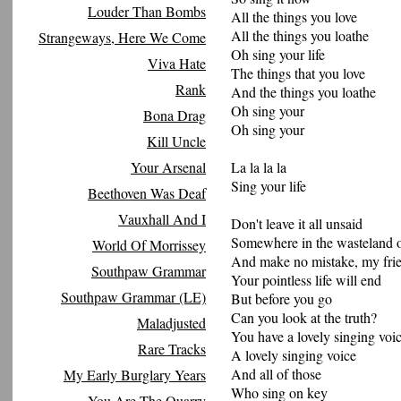
Louder Than Bombs
All the things you love
All the things you loathe
Strangeways, Here We Come
Oh sing your life
Viva Hate
The things that you love
Rank
And the things you loathe
Oh sing your
Bona Drag
Oh sing your
Kill Uncle
Your Arsenal
La la la la
Sing your life
Beethoven Was Deaf
Vauxhall And I
Don't leave it all unsaid
Somewhere in the wasteland o
World Of Morrissey
And make no mistake, my fri
Southpaw Grammar
Your pointless life will end
Southpaw Grammar (LE)
But before you go
Can you look at the truth?
Maladjusted
You have a lovely singing voi
Rare Tracks
A lovely singing voice
And all of those
My Early Burglary Years
Who sing on key
You Are The Quarry