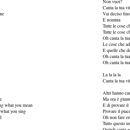
Non vuoi?
Canta la tua vi
one
Vai deciso fin
E nomina
Tutte le cose c
Tutte le cose c
Oh canta la tua
Le cose che ad
E quelle che de
Oh canta la tua
Oh canta la tua
La la la la
Canta la tua vi
Altri hanno can
e
Ma ora è giunt
ing what you mean
E di provare il
 what you sing
Provare il piac
d
Oh non fare er
Tutto questo un
Quindi canta a