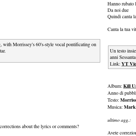
Hanno rubato l
Da noi due
Quindi canta la
Canta la tua vi
ith Morrissey's 60's-style vocal pontificating on
tar.
Un testo insie
anni Sessanta,
YT Vi
Link:
Kill U
Album:
Anno di pubbl
Morris
Testo:
Mark 
Musica:
ultimo agg.:
corrections about the lyrics or comments?
Avete correzio