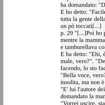
ha domandato: "Do
E ho detto: "Facil
tutta la gente del
un pò toccati[...]
p. 29 "[...]Poi h
mentre la mamma, 
e tamburellava co
E ha detto: "Ehi,
male, vero?". "Dev
facendo, lo sto fa
"Bella voce, vero?
insolita, ma non è
"E' lui l'autore d
domandato la mamm
"Vorrei uscire, st