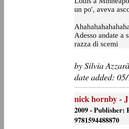
Louis a Minneapol
un po', aveva asco
Ahahahahahahahaha
Adesso andate a s
razza di scemi
by Silvia Azzarà
date added: 05
nick hornby - J
2009 - Publisher:
9781594488870