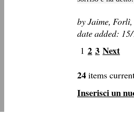
by Jaime, Forlì, 
date added: 15
2
3
Next
1
24
items current
Inserisci un nu