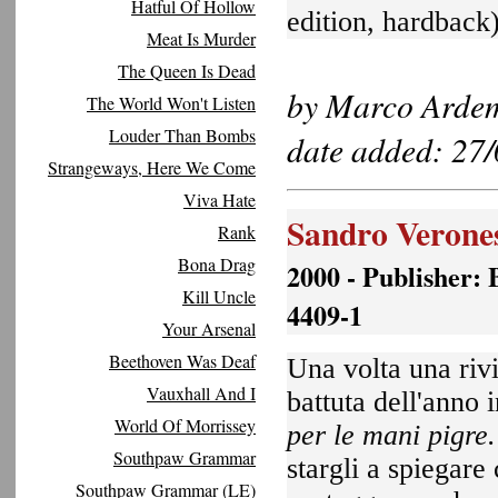
Hatful Of Hollow
edition, hardback
Meat Is Murder
The Queen Is Dead
by Marco Ardem
The World Won't Listen
Louder Than Bombs
date added: 27
Strangeways, Here We Come
Viva Hate
Sandro Veronesi
Rank
Bona Drag
2000 - Publisher: 
Kill Uncle
4409-1
Your Arsenal
Beethoven Was Deaf
Una volta una rivi
Vauxhall And I
battuta dell'anno i
World Of Morrissey
per le mani pigre
Southpaw Grammar
stargli a spiegare
Southpaw Grammar (LE)