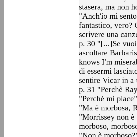
stasera, ma non h
"Anch'io mi sento
fantastico, vero? 
scrivere una canz
p. 30 "[...]Se vuoi
ascoltare Barbari
knows I'm miserab
di essermi lasciat
sentire Vicar in a
p. 31 "Perchè Ray
"Perchè mi piace
"Ma è morbosa, 
"Morrissey non è 
morboso, morbos
"Non è morboso?"