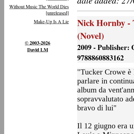
date added: 27
Without Music The World Dies
[unreleased]
Nick Hornby - T
Make-Up Is A Lie
(Novel)
© 2003-2026
2009 - Publisher:
David LM
9788860883162
"Tucker Crowe è 
parlare in continu
album da vent'ann
sopravvalutato ad
bravo di lui"
Il 12 giugno era 