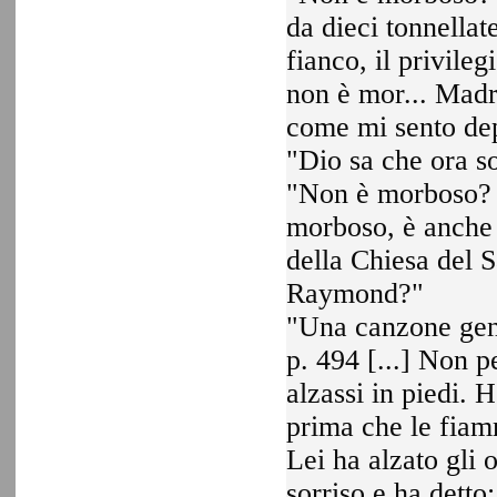
da dieci tonnella
fianco, il privil
non è mor... Madre
come mi sento de
"Dio sa che ora so
"Non è morboso? E
morboso, è anche 
della Chiesa del 
Raymond?"
"Una canzone geni
p. 494 [...] Non 
alzassi in piedi.
prima che le fiam
Lei ha alzato gli
sorriso e ha dett