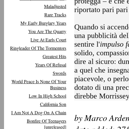
protegga – e che 
Maladjusted
riportato pari par
Rare Tracks
My Early Burglary Years
Quando si accende
You Are The Quarry
una pubblicità del
Live At Earls Court
sentire l'
impulso f
Ringleader Of The Tormentors
solido, compassio
Greatest Hits
dire al sicuro: d
Years Of Refusal
a quel che insegn
Swords
piacevole, o perl
World Peace Is None Of Your
dotato di una prec
Business
direbbe Morrissey
Low In High School
California Son
I Am Not A Dog On A Chain
by Marco Ardema
Bonfire Of Teenagers
[unreleased]